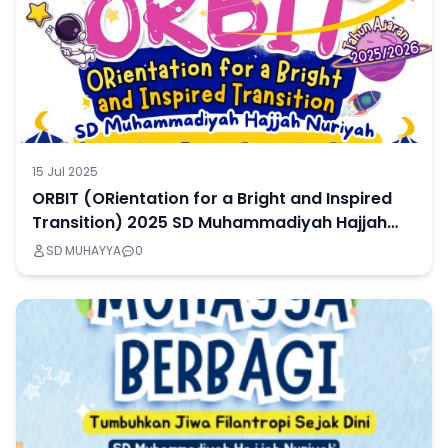
15 Jul 2025
ORBIT (ORientation for a Bright and Inspired
Transition) 2025 SD Muhammadiyah Hajjah
Nuriyah
SD MUHAYYA
0