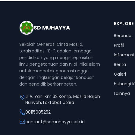
EXPLORE
SD MUHAYYA
Beranda
Sekolah Generasi Cinta Masjid,
Profil
terakreditasi "B+", adalah lembaga
Informasi
pendidikan yang mengintegrasikan
ilmu pengetahuan dan nilai-nilai Islam
Berita
untuk mencetak generasi unggul
Galeri
dengan lingkungan belajar kondusif
Hubungi 
dan pendidik berkompeten.
Lainnya
Jl A. Yani Km 32 Komp. Masjid Hajjah
Nuriyah, Loktabat Utara
08115085252
contact@sdmuhayya.sch.id