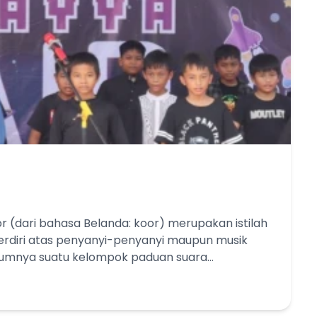
or (dari bahasa Belanda: koor) merupakan istilah
rdiri atas penyanyi-penyanyi maupun musik
mumnya suatu kelompok paduan suara
i atas beberapa bagian suara