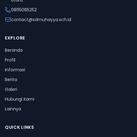
Utara
08115085252
contact@sdmuhayya.sch.id
EXPLORE
Beranda
Profil
Informasi
Berita
Galeri
Hubungi Kami
Lainnya
QUICK LINKS